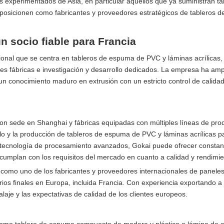
 experimentados de Asia, en particular aquellos que ya suministran ta
 posicionen como fabricantes y proveedores estratégicos de tableros 
n socio fiable para Francia
sional que se centra en tableros de espuma de PVC y láminas acrílicas,
es fábricas e investigación y desarrollo dedicados. La empresa ha amp
 conocimiento maduro en extrusión con un estricto control de calida
on sede en Shanghai y fábricas equipadas con múltiples líneas de pro
llo y la producción de tableros de espuma de PVC y láminas acrílicas p
 y tecnología de procesamiento avanzados, Gokai puede ofrecer consta
cumplan con los requisitos del mercado en cuanto a calidad y rendimie
e como uno de los fabricantes y proveedores internacionales de panele
rios finales en Europa, incluida Francia. Con experiencia exportando 
je y las expectativas de calidad de los clientes europeos.