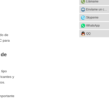
Llámame
Envíame un correo
Skypeme
WhatsApp
QQ
ado de
PC para
 de
 tipo
icantes y
tos.
importante