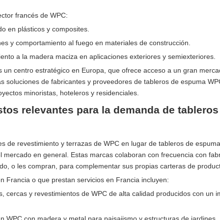
sector francés de WPC:
ado en plásticos y composites.
es y comportamiento al fuego en materiales de construcción.
iento a la madera maciza en aplicaciones exteriores y semiexteriores.
es un centro estratégico en Europa, que ofrece acceso a un gran merc
más soluciones de fabricantes y proveedores de tableros de espuma W
yectos minoristas, hoteleros y residenciales.
os relevantes para la demanda de tableros
s de revestimiento y terrazas de WPC en lugar de tableros de espuma
l mercado en general. Estas marcas colaboran con frecuencia con fabr
o, o les compran, para complementar sus propias carteras de produc
 Francia o que prestan servicios en Francia incluyen:
as, cercas y revestimientos de WPC de alta calidad producidos con un 
n WPC con madera y metal para paisajismo y estructuras de jardines.