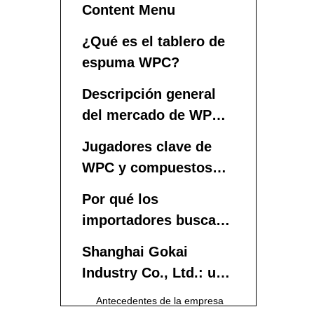
Content Menu
¿Qué es el tablero de
espuma WPC?
Descripción general
del mercado de WPC
en Francia
Jugadores clave de
WPC y compuestos
relevantes para la
Por qué los
demanda de tableros
importadores buscan
de espuma
tableros de espuma
Shanghai Gokai
WPC más allá de
Industry Co., Ltd.: un
Francia
socio fiable para
Antecedentes de la empresa