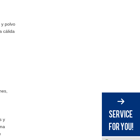
los productos de madera
Citas:
tradicionales suministrados en
Francia?
 y polvo
a cálida
nes,
s y
ema
e