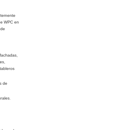
rtemente
 de WPC en
 de
 fachadas,
es,
tableros
s de
rales.