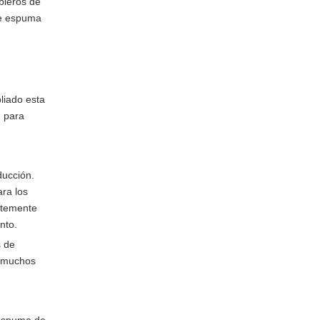
bleros de
de espuma
liado esta
d para
ducción.
ara los
ntemente
nto.
s de
a muchos