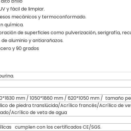
lto brillo
V y fácil de limpiar.
ocesos mecánicos y termoconformado.
ón química.
ación de superficies como pulverización, serigrafía, recu
 de aluminio y antiarañazos.
 cero y 90 grados
purina.
0*1830 mm / 1050*1860 mm / 620*1050 mm / tamaño pe
ílico de piedra translúcida/Acrílico francés/Acrílico de 
lado/Acrílico de veta de agua
ílicas cumplen con los certificados CE/SGS.