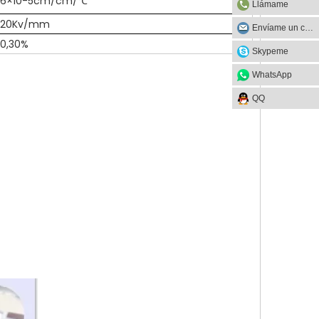
6×10-5cm/cm/℃
Llámame
20Kv/mm
Envíame un correo
0,30%
Skypeme
WhatsApp
QQ