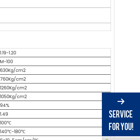
1.19-1.20
M-100
630Kg/cm2
760Kg/cm2
1260Kg/cm2
1050Kg/cm2
94%
1.49
100℃
140℃-180℃