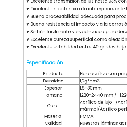
♥ Excelente transmisión de luz hasta 93% con a
♥ Excelente resistencia a la intemperie, anti-U
♥ Buena procesabilidad, adecuada para pr
♥ Buena resistencia al impacto y a la corrosi
♥ Se tiñe fácilmente y es adecuado para decor
♥ Excelente dureza superficial como aleación
♥ Excelente estabilidad entre 40 grados bajo
Especificación
Producto
Hoja acrílica con pur
Densidad
1,2g/cm3
Espesor
1,8-30mm
Tamaño
1220*2440 mm / 122
Acrílico de lujo /Acr
Color
mármol/Acrílico per
Material
PMMA
Calidad
Nuestras láminas acr