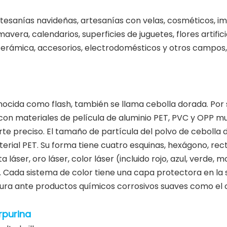
rtesanías navideñas, artesanías con velas, cosméticos, imp
mavera, calendarios, superficies de juguetes, flores artific
de cerámica, accesorios, electrodomésticos y otros campos
nocida como flash, también se llama cebolla dorada. Por
 con materiales de película de aluminio PET, PVC y OPP m
rte preciso. El tamaño de partícula del polvo de cebolla
ial PET. Su forma tiene cuatro esquinas, hexágono, rectá
 láser, oro láser, color láser (incluido rojo, azul, verde,
. Cada sistema de color tiene una capa protectora en la su
atura ante productos químicos corrosivos suaves como el 
rpurina