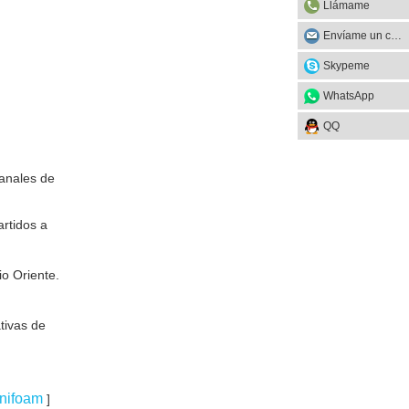
Llámame
Envíame un correo
Skypeme
WhatsApp
QQ
canales de
rtidos a
o Oriente.
tivas de
unifoam
]