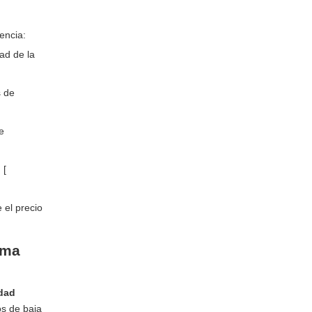
encia:
dad de la
s de
e
 [
 el precio
uma
edad
os de baja