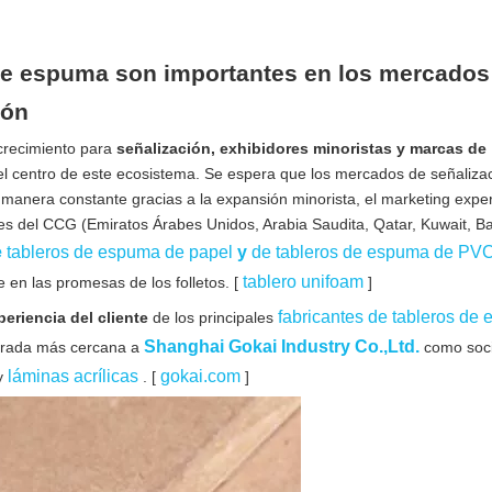
 de espuma son importantes en los mercados
ión
 crecimiento para
señalización, exhibidores minoristas y marcas de
el centro de este ecosistema. Se espera que los mercados de señaliza
manera constante gracias a la expansión minorista, el marketing exper
ses del CCG (Emiratos Árabes Unidos, Arabia Saudita, Qatar, Kuwait, Ba
e
tableros de espuma de papel
y
de tableros de espuma de PV
tablero unifoam
en las promesas de los folletos. [
]
fabricantes de tableros de
periencia del cliente
de los principales
Shanghai Gokai Industry Co.,Ltd.
mirada más cercana a
como soc
láminas acrílicas
gokai.com
y
. [
]