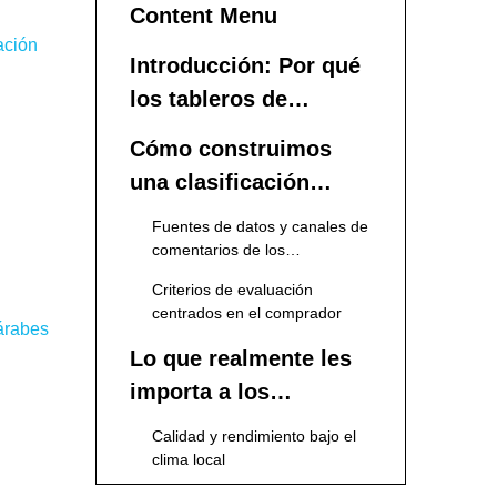
Content Menu
ación
Introducción: Por qué
los tableros de
espuma son
Cómo construimos
importantes en los
una clasificación
mercados árabes de
basada en la
Fuentes de datos y canales de
señalización y
experiencia del cliente
comentarios de los
visualización
compradores
Criterios de evaluación
centrados en el comprador
 árabes
Lo que realmente les
importa a los
compradores árabes
Calidad y rendimiento bajo el
en los tableros de
clima local
espuma