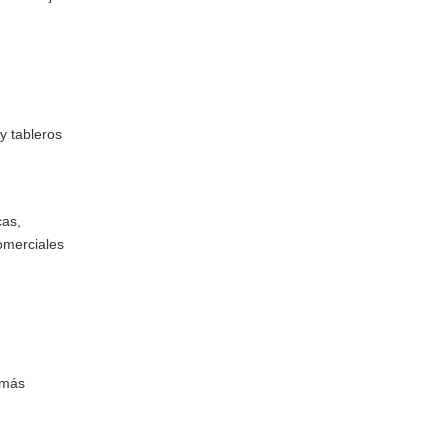
y tableros
cas,
omerciales
 más