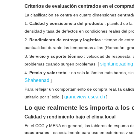
Criterios de evaluación centrados en el compra
La clasificación se centra en cuatro dimensiones
centrad
1.
Calidad y consistencia del producto
: planitud de la
densidad y tasa de defectos en condiciones reales del pr
2.
Rendimiento de entrega y logística
: tiempo de ent
puntualidad durante las temporadas altas (Ramadán, gra
3.
Servicio y soporte técnico
: velocidad de respuesta,
signtunetradin
problemas cuando surgen problemas. [
4.
Precio y valor total
: no solo la lámina más barata, sin
Shaheenad
]
Para reflejar un comportamiento de compra real,
la cali
grandviewresearch
unitario por sí solo. [
]
Lo que realmente les importa a los
Calidad y rendimiento bajo el clima local
En el CCG y MENA en general, los tableros de espuma d
ocasionales
, especialmente para uso en exteriores y s