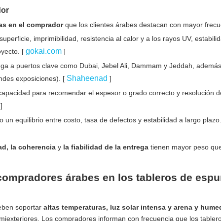
dor
as en el comprador
que los clientes árabes destacan con mayor frecu
 superficie, imprimibilidad, resistencia al calor y a los rayos UV, estabili
gokai.com
oyecto. [
]
rega a puertos clave como Dubai, Jebel Ali, Dammam y Jeddah, ademá
Shaheenad
ndes exposiciones). [
]
 capacidad para recomendar el espesor o grado correcto y resolución d
g
]
o un equilibrio entre costo, tasa de defectos y estabilidad a largo plazo.
dad, la coherencia
y
la fiabilidad de la entrega
tienen mayor peso que
 compradores árabes en los tableros de esp
eben soportar
altas temperaturas, luz solar intensa y arena y hum
emiexteriores. Los compradores informan con frecuencia que los tabler