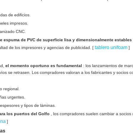
das de edificios.
aneles impresos.
ecanizado CNC.
de espuma de PVC de superficie lisa y dimensionalmente estables
tablero unifoam
ltad de los impresores y agencias de publicidad. [
]
ad,
el momento oportuno es fundamental
: los lanzamientos de mar
víos se retrasen. Los compradores valoran a los fabricantes y socios c
o regional.
ñas urgentes.
espesores y tipos de láminas.
ara los puertos del Golfo
, los compradores suelen cambiar a socios
ona
]
mas