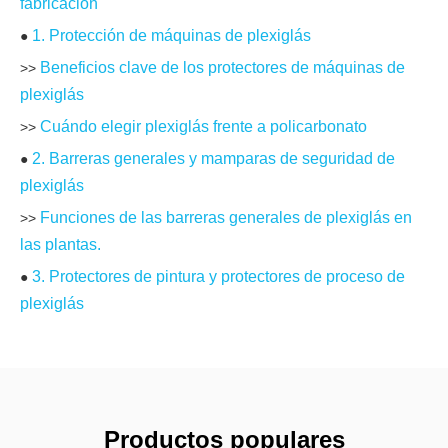
fabricación
1. Protección de máquinas de plexiglás
●
Beneficios clave de los protectores de máquinas de
>>
plexiglás
Cuándo elegir plexiglás frente a policarbonato
>>
2. Barreras generales y mamparas de seguridad de
●
plexiglás
Funciones de las barreras generales de plexiglás en
>>
las plantas.
3. Protectores de pintura y protectores de proceso de
●
plexiglás
Ventajas de los protectores de pintura de plexiglás
>>
4. Protectores contra estornudos y protectores
●
higiénicos de plexiglás
Por qué se utilizan ampliamente los protectores
>> ¿
Productos populares