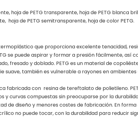
nte, hoja de PETG transparente, hoja de PETG blanca bril
te, hoja de PETG semitransparente, hoja de color PETG.
er termoplástico que proporciona excelente tenacidad, res
G se puede aspirar y formar a presión fácilmente, así c
o, fresado y doblado. PETG es un material de copoliéster
ficie suave, también es vulnerable a rayones en ambientes
ca fabricada con resina de tereftalato de polietileno. P
dos y curvas compuestas sin preocuparse por la durabilida
d de diseño y menores costes de fabricación. En forma de
acrílico no puede tocar, con la durabilidad para reducir s