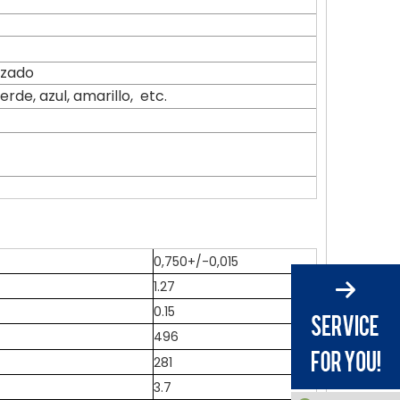
izado
rde, azul, amarillo, etc.
0,750+/-0,015
1.27
0.15
496
281
3.7