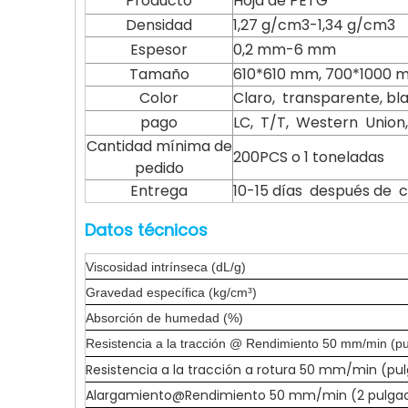
Producto
Hoja de PETG
Densidad
1,27 g/cm3-1,34 g/cm3
Espesor
0,2 mm-6 mm
Tamaño
610*610 mm, 700*1000 m
Color
Claro, transparente, blan
pago
LC, T/T, Western Unio
Cantidad mínima de
200PCS o 1 toneladas
pedido
Entrega
10-15 días después de 
Datos técnicos
Viscosidad intrínseca (dL/g)
Gravedad específica (kg/cm³)
Absorción de humedad (%)
Resistencia a la tracción @ Rendimiento 50 mm/min (pu
Resistencia a la tracción a rotura 50 mm/min (p
Alargamiento@Rendimiento 50 mm/min (2 pulga