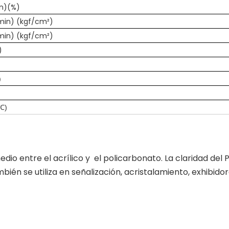
n)(%)
/min) (kgf/cm²)
/min) (kgf/cm²)
)
)
(℃)
io entre el acrílico y el policarbonato. La claridad del P
ién se utiliza en señalización, acristalamiento, exhibidor