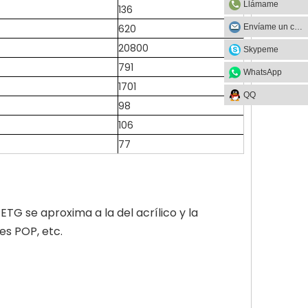
Llámame
136
Envíame un correo
620
20800
Skypeme
791
WhatsApp
1701
QQ
98
106
77
ETG se aproxima a la del acrílico y la
es POP, etc.