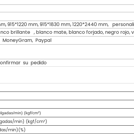
m, 915*1220 mm, 915*1830 mm, 1220*2440 mm, personal
co brillante , blanco mate, blanco forjado, negro rojo, ve
n, MoneyGram, Paypal
confirmar su pedido
lgadas/min) (kgf/cm²)
ulgadas/min) (kgf/cm²)
das/min)(%)