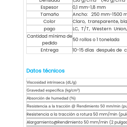
Densidad
1,36 g/cm3 1,40 g/cm3
Espesor
0,1 mm-1,8 mm
Tamaño
Ancho: 250 mm-1500 mm, 
Color
Claro, transparente, blan
pago
LC, T/T, Western Unio
Cantidad mínima de
50 rollos o 1 tonelada
pedido
Entrega
10-15 días después de 
Datos técnicos
Viscosidad intrínseca (dL/g)
Gravedad específica (kg/cm³)
Absorción de humedad (%)
Resistencia a la tracción @ Rendimiento 50 mm/min (pu
Resistencia a la tracción a rotura 50 mm/min (p
Alargamiento@Rendimiento 50 mm/min (2 pulga