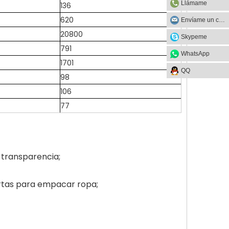
Llámame
136
620
Envíame un correo
20800
Skypeme
791
WhatsApp
1701
QQ
98
106
77
 transparencia;
ertas para empacar ropa;