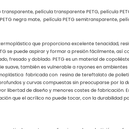
TG transparente, película transparente PETG, película PET
a PETG negra mate, película PETG semitransparente, pelí
er termoplástico que proporciona excelente tenacidad, res
G se puede aspirar y formar a presión fácilmente, así c
o, fresado y doblado. PETG es un material de copoliéster
ficie suave, también es vulnerable a rayones en ambientes
rmoplástica fabricada con resina de tereftalato de poliet
 profundos y curvas compuestas sin preocuparse por la dur
 libertad de diseño y menores costes de fabricación. En
cación que el acrílico no puede tocar, con la durabilidad p