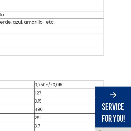
lo
rde, azul, amarillo, etc.
0,750+/-0,015
1.27
0.15
496
281
3.7