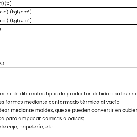
n)(%)
/min) (kgf/cm²)
/min) (kgf/cm²)
)
)
(℃)
terno de diferentes tipos de productos debido a su buena
tes formas mediante conformado térmico al vacío;
ldear mediante moldes, que se pueden convertir en cubi
rse para empacar camisas o balsas;
de caja, papelería, etc.