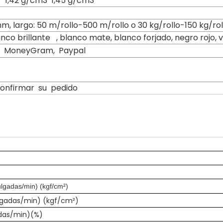
 1,42 g/cm3 1,45 g/cm3
largo: 50 m/rollo-500 m/rollo o 30 kg/rollo-150 kg/rol
co brillante , blanco mate, blanco forjado, negro rojo, ve
n, MoneyGram, Paypal
confirmar su pedido
lgadas/min) (kgf/cm²)
ulgadas/min) (kgf/cm²)
das/min)(%)