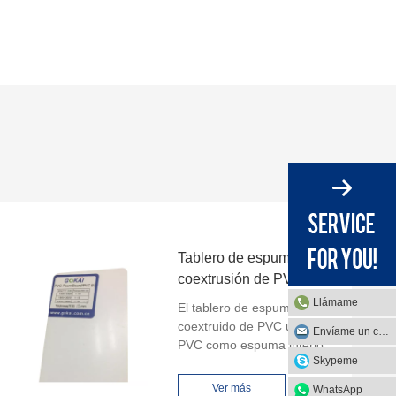
Tablero de espuma de
coextrusión de PVC
Llámame
El tablero de espuma
coextruido de PVC utiliza
Envíame un correo
PVC como espuma interior,
Skypeme
el exterior también es
enchapado de PVC, por lo
Ver más
WhatsApp