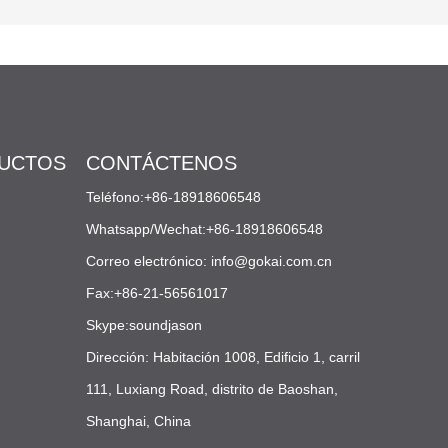
mediante una fórmula
avanzada, se espuman y se
extruyen a alta temperatura
finalmente para formar una
lámina.
DUCTOS
CONTÁCTENOS
Teléfono:+86-18918606548
Whatsapp/Wechat:+86-18918606548
Correo electrónico:
info@gokai.com.cn
Fax:+86-21-56561017
Skype:soundjason
Dirección: Habitación 1008, Edificio 1, carril
111, Luxiang Road, distrito de Baoshan,
Shanghai, China