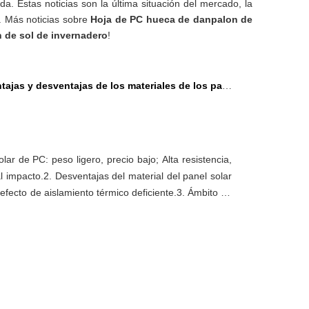
uda. Estas noticias son la última situación del mercado, la
. Más noticias sobre
Hoja de PC hueca de danpalon de
 de sol de invernadero
!
ajas y desventajas de los materiales de los paneles solares de PC！
lar de PC: peso ligero, precio bajo; Alta resistencia,
al impacto.2. Desventajas del material del panel solar
 efecto de aislamiento térmico deficiente.3. Ámbito de
solar para PC: utilizado principalmente para verde