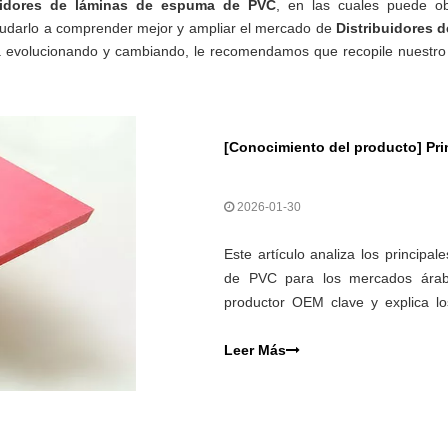
buidores de láminas de espuma de PVC
, en las cuales puede ob
yudarlo a comprender mejor y ampliar el mercado de
Distribuidores 
 evolucionando y cambiando, le recomendamos que recopile nuestro s
[
Conocimiento del producto
]
Prin
2026-01-30
Este artículo analiza los principa
de PVC para los mercados árabe
productor OEM clave y explica los
regionales y las tendencias de ap
interiores.
Leer Más