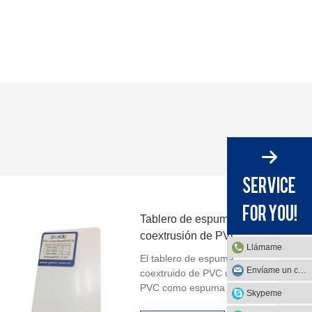
Tablero de espuma de
coextrusión de PVC
Llámame
El tablero de espuma
Envíame un correo
coextruido de PVC utiliza
PVC como espuma interior,
Skypeme
el exterior también es