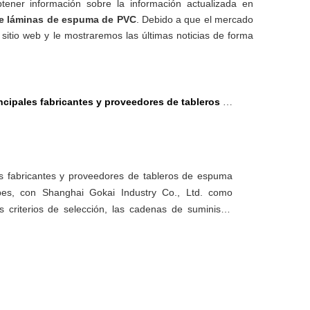
tener información sobre la información actualizada en
de láminas de espuma de PVC
. Debido a que el mercado
itio web y le mostraremos las últimas noticias de forma
cipales fabricantes y proveedores de tableros de espuma de PVC en árabe
les fabricantes y proveedores de tableros de espuma
s, con Shanghai Gokai Industry Co., Ltd. como
 criterios de selección, las cadenas de suministro
licación en construcción, señalización y diseño de