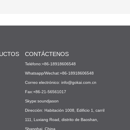
proporción, se agregan
aditivos especiales
mediante una fórmula
avanzada, se espuman y se
extruyen a alta temperatura
finalmente para formar una
lámina.
DUCTOS
CONTÁCTENOS
Teléfono:+86-18918606548
Whatsapp/Wechat:+86-18918606548
Correo electrónico:
info@gokai.com.cn
Fax:+86-21-56561017
Skype:soundjason
Dirección: Habitación 1008, Edificio 1, carril
111, Luxiang Road, distrito de Baoshan,
Shanghai, China