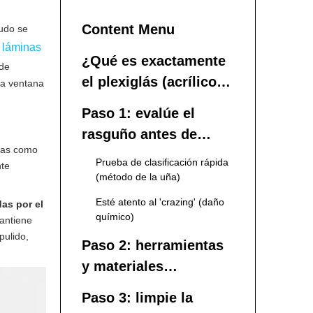
Content Menu
nudo se
 láminas
¿Qué es exactamente
 de
el plexiglás (acrílico) y
ña ventana
por qué se raya?
Paso 1: evalúe el
rasguño antes de
cas como
tocar cualquier cosa
Prueba de clasificación rápida
nte
(método de la uña)
Esté atento al 'crazing' (daño
as por el
químico)
antiene
pulido,
Paso 2: herramientas
y materiales
esenciales para
Paso 3: limpie la
eliminar rayones