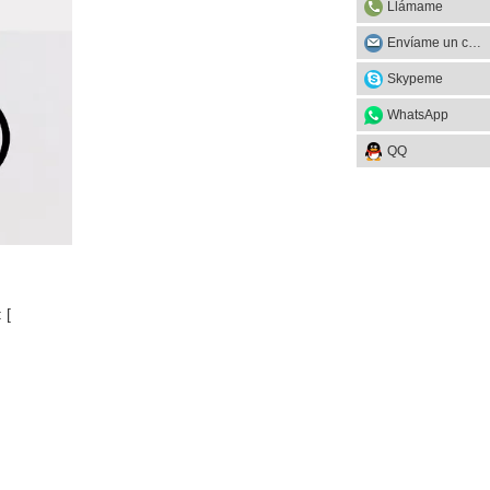
Llámame
Envíame un correo
Skypeme
WhatsApp
QQ
 [