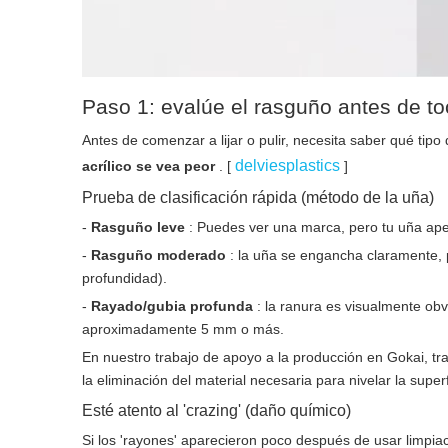
Paso 1: evalúe el rasguño antes de to
Antes de comenzar a lijar o pulir, necesita saber qué tip
delviesplastics
acrílico se vea peor
. [
]
Prueba de clasificación rápida (método de la uña)
-
Rasguño leve
: Puedes ver una marca, pero tu uña ap
-
Rasguño moderado
: la uña se engancha claramente,
profundidad).
-
Rayado/gubia profunda
: la ranura es visualmente ob
aproximadamente 5 mm o más.
En nuestro trabajo de apoyo a la producción en Gokai, t
la eliminación del material necesaria para nivelar la super
Esté atento al 'crazing' (daño químico)
Si los 'rayones' aparecieron poco después de usar limpiac