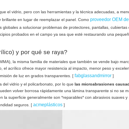
que el vidrio, pero con las herramientas y la técnica adecuadas, a me
proveedor OEM de
 brillante en lugar de reemplazar el panel. Como
 globales a solucionar problemas de protectores, pantallas, cubiertas
incipios probados en el campo ya sea que esté restaurando una peque
ílico) y por qué se raya?
MMA), la misma familia de materiales que también se vende bajo mar
 el acrílico ofrece mayor resistencia al impacto, menor peso y excele
fabglassandmirror
misión de luz en grados transparentes. [
]
 del vidrio y el policarbonato, por lo que
las microabrasiones causad
ueden volver borrosa rápidamente una lámina transparente si no se m
 la superficie generalmente son *reparables* con abrasivos suaves y 
acmeplásticos
undidad seguros. [
]