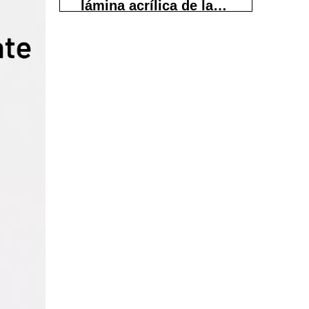
lámina acrílica de la
manera correcta
Paso 4: Cómo eliminar
rayones leves del
plexiglás
Método A: reparación
únicamente con pulido (sin
lijado)
Método B: lijado ligero y pulido
Paso 5: Cómo reparar
rayones moderados de
plexiglás
Cuándo debería
reemplazar el panel en
lugar de repararlo
Prevención de futuros
rayones en acrílico y
plexiglás
Consejos de expertos