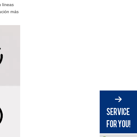
n líneas
lución más