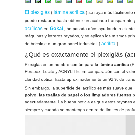
El plexiglás
lámina acrílica
(
) se raya más fácilmente 
puede restaurar hasta obtener un acabado transparente y
acrílicas
Gokai
en
, he pasado años ayudando a clientes
máquinas y letreros rayados, y se aplican los mismos pr
acrilita
de bricolaje o un gran panel industrial. [
]
¿Qué es exactamente el plexiglás (acr
Plexiglás es un nombre común para
la lámina acrílica
(P
Perspex, Lucite y ACRYLITE. En comparación con el vidrio,
claridad óptica: hasta aproximadamente un 92 % de trans
Sin embargo, la superficie del acrílico es más suave que la
polvo, las toallas de papel o los limpiadores fuertes
p
adecuadamente. La buena noticia es que estos rayones en
siempre y cuando se mantenga dentro de límites de prof