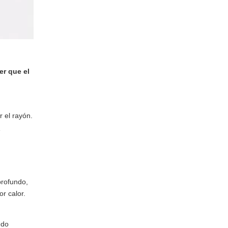
de un proveedor de
láminas acrílicas
Cuándo contactar a un
(Gokai)
OEM de acrílico como
Gokai
er que el
Preguntas frecuentes
sobre la eliminación
de rayones de
Referencias
 el rayón.
plexiglás y acrílico
e
profundo,
or calor.
ndo