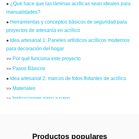
¿Qué hace que las láminas acrílicas sean ideales para
●
manualidades?
Herramientas y conceptos básicos de seguridad para
●
proyectos de artesanía en acrílico
Idea artesanal 1: Paneles artísticos acrílicos modernos
●
para decoración del hogar
Por qué funciona este proyecto
>>
Pasos Básicos
>>
Idea artesanal 2: marcos de fotos flotantes de acrílico
●
Materiales
>>
Instrucciones paso a paso
>>
Idea artesanal 3: Calendario de pared acrílico
●
reutilizable y pizarra planificadora
Por qué a la gente le encanta este proyecto
>>
Productos populares
Materiales
>>