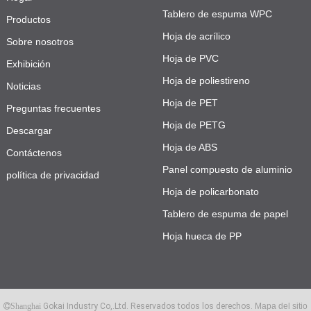
Tablero de espuma WPC
Productos
Hoja de acrílico
Sobre nosotros
Hoja de PVC
Exhibición
Hoja de poliestireno
Noticias
Hoja de PET
Preguntas frecuentes
Hoja de PETG
Descargar
Hoja de ABS
Contáctenos
Panel compuesto de aluminio
política de privacidad
Hoja de policarbonato
Tablero de espuma de papel
Hoja hueca de PP
Gokai Industry Co,.Ltd. Reservados todos los derechos.
Mapa del sitio
Shanghai