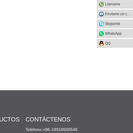
Llámame
Envíame un correo
Skypeme
WhatsApp
QQ
DUCTOS
CONTÁCTENOS
Teléfono:+86-18918606548