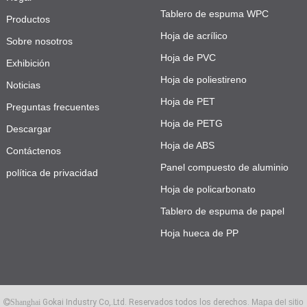
Tablero de espuma WPC
Productos
Hoja de acrílico
Sobre nosotros
Hoja de PVC
Exhibición
Hoja de poliestireno
Noticias
Hoja de PET
Preguntas frecuentes
Hoja de PETG
Descargar
Hoja de ABS
Contáctenos
Panel compuesto de aluminio
política de privacidad
Hoja de policarbonato
Tablero de espuma de papel
Hoja hueca de PP
Gokai Industry Co,.Ltd. Reservados todos los derechos.
Mapa del sitio
Shanghai