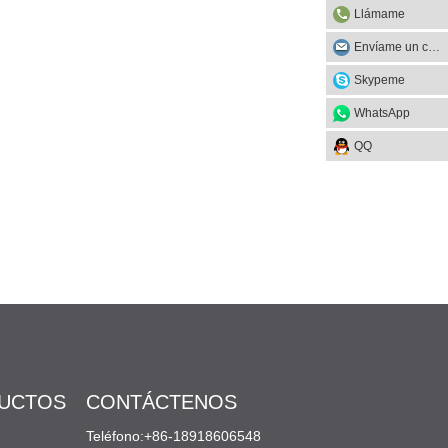
Llámame
Envíame un correo
Skypeme
WhatsApp
QQ
DUCTOS
CONTÁCTENOS
Teléfono:+86-18918606548