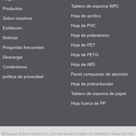
Tablero de espuma WPC
Productos
Hoja de acrílico
Sobre nosotros
Hoja de PVC
Exhibición
Hoja de poliestireno
Noticias
Hoja de PET
Preguntas frecuentes
Hoja de PETG
Descargar
Hoja de ABS
Contáctenos
Panel compuesto de aluminio
política de privacidad
Hoja de policarbonato
Tablero de espuma de papel
Hoja hueca de PP
Gokai Industry Co,.Ltd. Reservados todos los derechos.
Mapa del sitio
Shanghai