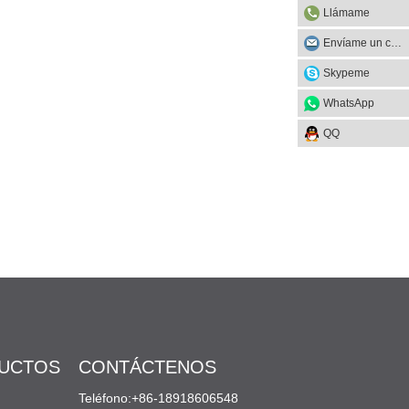
Llámame
Envíame un correo
Skypeme
WhatsApp
QQ
DUCTOS
CONTÁCTENOS
Teléfono:+86-18918606548